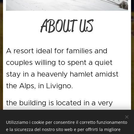
ABOUT US
A resort ideal for families and
couples willing to spent a quiet
stay in a heavenly hamlet amidst
the Alps, in Livigno.
the building is located in a very
quiet area of the town, very close
Utilizziamo i cookie per consentire il corretto funzionamento
to the city center. this apartment is
e la sicurezza del nostro sito web e per offrirti la migliore